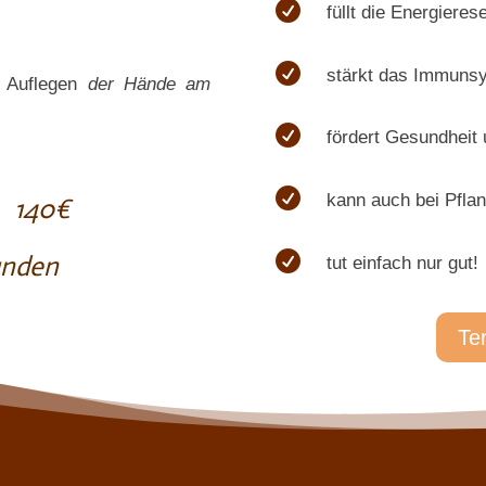

füllt die Energieres
e

stärkt das Immuns
 Auflegen
der Hände am

fördert Gesundheit

kann auch bei Pfla
:
140€

unden
tut einfach nur gut!
Te