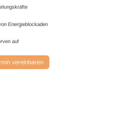
eilungskräfte
 von Energieblockaden
erven auf
rmin vereinbaren