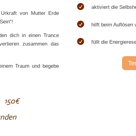

aktiviert die Selbsh
Urkraft von Mutter Erde
Sein“!

hilft beim Auflösen
en dich in einen Trance

füllt die Energieres
 verlieren zusammen das
Te
 einem Traum und begebe
:
150€
unden