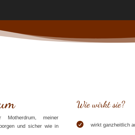
rum
Wie wirkt sie?
r Motherdrum, meiner

wirkt ganzheitlich 
eborgen und sicher wie in